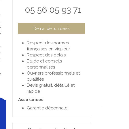
s
05 56 05 93 71
,
,
s
Demander un devis
s
Respect des normes
e
françaises en vigueur
e
Respect des délais
e
Etude et conseils
personnalisés
Ouvriers professionnels et
e
qualifiés
Devis gratuit, détaillé et
rapide
Assurances
Garantie décennale