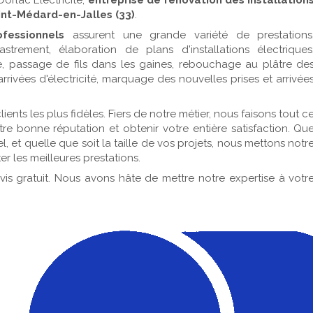
orlac Electricité,
entreprise de rénovation des installation
int-Médard-en-Jalles (33)
.
ofessionnels
assurent une grande variété de prestations
strement, élaboration de plans d'installations électriques
erre, passage de fils dans les gaines, rebouchage au plâtre de
rrivées d'électricité, marquage des nouvelles prises et arrivée
ents les plus fidèles. Fiers de notre métier, nous faisons tout c
re bonne réputation et obtenir votre entière satisfaction. Qu
, et quelle que soit la taille de vos projets, nous mettons notr
r les meilleures prestations.
is gratuit. Nous avons hâte de mettre notre expertise à votr